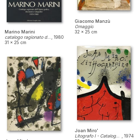
Giacomo Manzù
Omaggio
Marino Marini
32 × 25 cm
catalogo ragionato dell'opera grafica /incisioni e litografie) 1919-1980
,
1980
31 × 25 cm
Joan Miro'
Litografo I - Catalogo Ragionato dell'opera litografica di Joan Mirò dal 1930 al 1952
,
1974