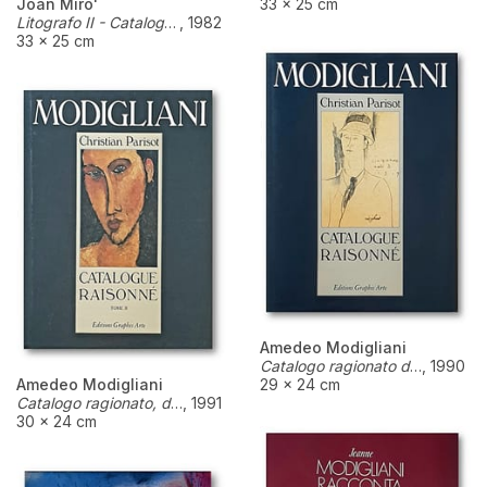
Joan Miro'
33 × 25 cm
Litografo II - Catalogo ragionato dell'opera litografica di Joan Mirò dal 1953 al 1963
,
1982
33 × 25 cm
Amedeo Modigliani
Catalogo ragionato dei disegni e acquarelli. Tomo I
,
1990
Amedeo Modigliani
29 × 24 cm
Catalogo ragionato, dipinti, disegni acquarelli, tomo II
,
1991
30 × 24 cm