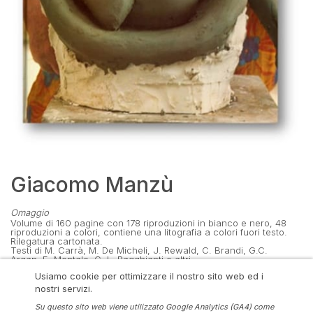
Giacomo Manzù
Omaggio
Volume di 160 pagine con 178 riproduzioni in bianco e nero, 48 
riproduzioni a colori, contiene una litografia a colori fuori testo. 
Rilegatura cartonata.

Testi di M. Carrà, M. De Micheli, J. Rewald, C. Brandi, G.C. 
Argan, E. Montale, C. L. Ragghianti e altri.

Usiamo cookie per ottimizzare il nostro sito web ed i
32 × 25 cm
 / 12,48 × 9,75 in
nostri servizi.
Edizioni Graphis Arte, Livorno.
Su questo sito web viene utilizzato Google Analytics (GA4) come
€60,00