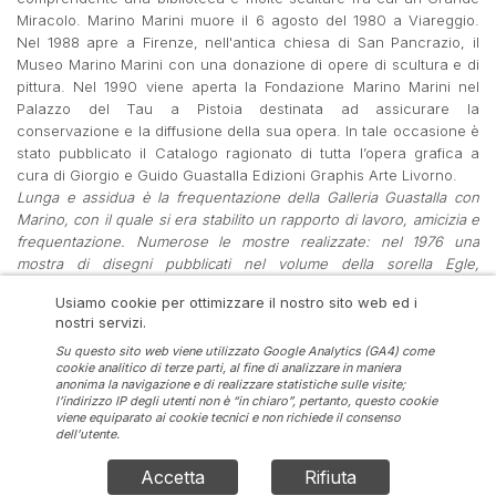
Miracolo. Marino Marini muore il 6 agosto del 1980 a Viareggio.
Nel 1988 apre a Firenze, nell'antica chiesa di San Pancrazio, il
Museo Marino Marini con una donazione di opere di scultura e di
pittura. Nel 1990 viene aperta la Fondazione Marino Marini nel
Palazzo del Tau a Pistoia destinata ad assicurare la
conservazione e la diffusione della sua opera. In tale occasione è
stato pubblicato il Catalogo ragionato di tutta l’opera grafica a
cura di Giorgio e Guido Guastalla Edizioni Graphis Arte Livorno.
Lunga e assidua è la frequentazione della Galleria Guastalla con
Marino, con il quale si era stabilito un rapporto di lavoro, amicizia e
frequentazione. Numerose le mostre realizzate: nel 1976 una
mostra di disegni pubblicati nel volume della sorella Egle,
Commenti poetici ispirati dalle opere di Marino; nel 1979
Usiamo cookie per ottimizzare il nostro sito web ed i
l’importante mostra Dipinti inediti 1950/65; nel 2002 Marino Marini
nostri servizi.
sculture, dipinti, tempere e opere grafiche, catalogo con
presentazione di Giorgio Guastalla; nel 2008 Il segno, la forma,
Su questo sito web viene utilizzato Google Analytics (GA4) come
cookie analitico di terze parti, al fine di analizzare in maniera
l’idea. Nel 2017 in occasione della grande retrospettiva a Palazzo
anonima la navigazione e di realizzare statistiche sulle visite;
Fabroni a Pistoia la galleria ha presentato la mostra Dal colore ala
l’indirizzo IP degli utenti non è “in chiaro”, pertanto, questo cookie
forma, con 71 opere, catalogo con ampia presentazione di Giorgio
viene equiparato ai cookie tecnici e non richiede il consenso
dell’utente.
Guastalla.
Accetta
Rifiuta