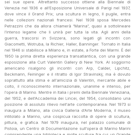
sei sue opere. Altrettanto successo ottiene alla Biennale di
Venezia nel 1936 e all’Esposizione Universale di Parigi nel 1937,
dove vince il Grand Prix; una scultura in legno, Il pugile, entra
nelle collezioni nazionali francesi. Nel 1938 sposa Mercedes
Petrazzini che da allora chiamerà “Marina”, quasi a sottolineare
l’intenso legame che li unirà per tutta la vita. Agli anni della
guerra, trascorsi in Svizzera, sono legati gli incontri con
Giacometti, Wotruba, la Richier, Haller, Banninger. Tornato in Italia
nel 1946 si stabilisce a Milano e, in estate, a Forte dei Marmi. È del
1950 la prima diretta esperienza transatlantica, con una grande
esposizione alla Curt Valentin Gallery di New York. Al soggiorno
americano risalgono gli incontri con Arp, Calder, Lipchitz,
Beckmann, Feininger e il ritratto di Igor Stravinskij; ma è dovuto
soprattutto alla stima e all'amicizia di Valentin, mercante abile e
colto, il riconoscimento internazionale, unanime e intenso, per
l'opera di Marino. Mentre in Italia i premi della Biennale Veneziana,
del 1952, e dell'Accademia dei Lincei, del 1954, consolidano una
posizione di assoluto rilievo nell'arte contemporanea. Nel 1973 si
inaugura a Milano, alla civica Galleria d'Arte Moderna, il museo
intitolato a Marino, una cospicua raccolta di opere di scultura,
pittura, e grafica. Nel 1979 inaugura, nel palazzo comunale di
Pistoia, un Centro di Documentazione sull'opera di Marino Marini
comprendente una biblioteca e molte sculture fra cui un Grande