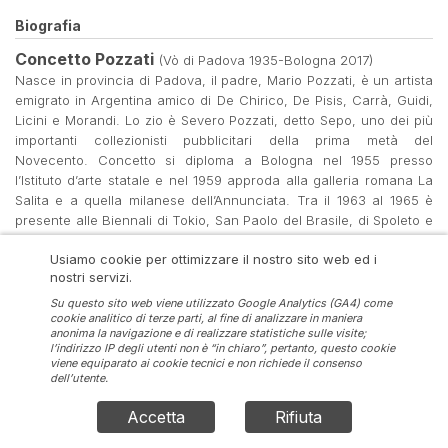
Biografia
Concetto Pozzati
(Vò di Padova 1935-Bologna 2017)
Nasce in provincia di Padova, il padre, Mario Pozzati, è un artista
emigrato in Argentina amico di De Chirico, De Pisis, Carrà, Guidi,
Licini e Morandi. Lo zio è Severo Pozzati, detto Sepo, uno dei più
importanti collezionisti pubblicitari della prima metà del
Novecento. Concetto si diploma a Bologna nel 1955 presso
l’Istituto d’arte statale e nel 1959 approda alla galleria romana La
Salita e a quella milanese dell’Annunciata. Tra il 1963 al 1965 è
presente alle Biennali di Tokio, San Paolo del Brasile, di Spoleto e
di San Marino e tocca il vertice della sua popolarità partecipando
Usiamo cookie per ottimizzare il nostro sito web ed i
a soli 28 anni alla Biennale di Venezia. Dopo l’insegnamento a
nostri servizi.
Firenze e Venezia, dirige l’Accademia di Belle Arti di Urbino e
successivamente diventa docente di Pittura presso l’Accademia di
Su questo sito web viene utilizzato Google Analytics (GA4) come
cookie analitico di terze parti, al fine di analizzare in maniera
Bologna. Dai primi anni Sessanta ha indirizzato la propria ricerca
anonima la navigazione e di realizzare statistiche sulle visite;
verso una nuova figurazione elaborando immagini nitide,
l’indirizzo IP degli utenti non è “in chiaro”, pertanto, questo cookie
geometricamente strutturate, derivate dai mass media o ispirate
viene equiparato ai cookie tecnici e non richiede il consenso
dell’utente.
all'arte del passato, spesso associate, in ironici assemblages, a
oggetti diversi.
Accetta
Rifiuta