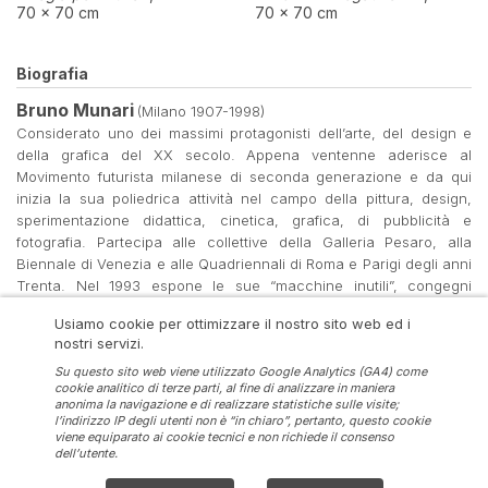
70 × 70 cm
70 × 70 cm
Biografia
Bruno Munari
(Milano 1907-1998)
Considerato uno dei massimi protagonisti dell’arte, del design e
della grafica del XX secolo. Appena ventenne aderisce al
Movimento futurista milanese di seconda generazione e da qui
inizia la sua poliedrica attività nel campo della pittura, design,
sperimentazione didattica, cinetica, grafica, di pubblicità e
fotografia. Partecipa alle collettive della Galleria Pesaro, alla
Biennale di Venezia e alle Quadriennali di Roma e Parigi degli anni
Trenta. Nel 1993 espone le sue “macchine inutili”, congegni
meccanici studiati nelle loro ca-ratteristiche estetiche. Dal 1934 al
Usiamo cookie per ottimizzare il nostro sito web ed i
1936 si dedica alla pittura astratta. Fonda nel 1948, insieme a
nostri servizi.
Monnet, Dorfles e Soldati, il MAC (Movimento per l’arte concreta).
Nel corso degli anni Cinquanta dà vita alle sculture concavo-
Su questo sito web viene utilizzato Google Analytics (GA4) come
cookie analitico di terze parti, al fine di analizzare in maniera
convesse (1949-1965), ai dipinti positivo-negativi, e modelli
anonima la navigazione e di realizzare statistiche sulle visite;
sperimentali tridimensionali (Composizione al quadrato, Sculture
l’indirizzo IP degli utenti non è “in chiaro”, pertanto, questo cookie
da viaggio e Strutture continue), fino alla sperimentazione visiva
viene equiparato ai cookie tecnici e non richiede il consenso
dell’utente.
ottenuta con la luce polarizzata. Negli anni seguenti si dedica alle
ricerche critiche e a sperimenti di xerografia.