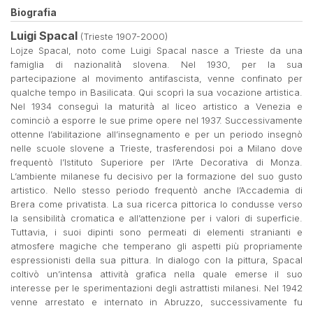
Biografia
Luigi Spacal
(Trieste 1907-2000)
Lojze Spacal, noto come Luigi Spacal nasce a Trieste da una
famiglia di nazionalità slovena. Nel 1930, per la sua
partecipazione al movimento antifascista, venne confinato per
qualche tempo in Basilicata. Qui scoprì la sua vocazione artistica.
Nel 1934 conseguì la maturità al liceo artistico a Venezia e
cominciò a esporre le sue prime opere nel 1937. Successivamente
ottenne l’abilitazione all’insegnamento e per un periodo insegnò
nelle scuole slovene a Trieste, trasferendosi poi a Milano dove
frequentò l’Istituto Superiore per l’Arte Decorativa di Monza.
L’ambiente milanese fu decisivo per la formazione del suo gusto
artistico. Nello stesso periodo frequentò anche l’Accademia di
Brera come privatista. La sua ricerca pittorica lo condusse verso
la sensibilità cromatica e all’attenzione per i valori di superficie.
Tuttavia, i suoi dipinti sono permeati di elementi stranianti e
atmosfere magiche che temperano gli aspetti più propriamente
espressionisti della sua pittura. In dialogo con la pittura, Spacal
coltivò un’intensa attività grafica nella quale emerse il suo
interesse per le sperimentazioni degli astrattisti milanesi. Nel 1942
venne arrestato e internato in Abruzzo, successivamente fu