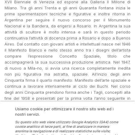
XVII Biennale di Venezia ed espone alla Galleria Il Milione di
Milano. Tra gli anni Trenta e gli anni Quaranta Fontana inizia le
prime sperimentazioni tecniche e figurative e inoltre ritorna in
Argentina per seguire il nuovo concorso per il Monumento
Nacional e la Bandera, da erigersi a Rosario. In Argentina la sua
attività di scultore è molto intensa e sarà in questo periodo
continuativa l’attività di docenza prima a Rosario e dopo a Buenos
Aires. Dal contatto con giovani artisti e intellettuali nasce nel 1946
il Manifesto Blanco e nello stesso anno tra i disegni dell’artista
compare l’espressione Concetto Spaziale, titolo che
accompagnerà la sua successiva produzione artistica. Nel 1947,
di nuovo a Mila-no, si avvia una ricerca completamente inedita
non più figurativa ma astratta, spaziale. All’inizio degli anni
Cinquanta firma il quarto manifesto: Manifesto dell’arte spaziale e
continua a lavorare intensamente al ciclo dei Buchi. Nel corso
degli anni Cinquanta prendono forma anche i Tagli, concepiti alla
fine del 1958 e presentati per la prima volta l’anno seguente in
mostre personali alla Galleria il Naviglio e alla Galerie Stadler a
Usiamo cookie per ottimizzare il nostro sito web ed i
Parigi. Sul finire del decennio concepisce anche la serie Quanta e
nostri servizi.
la serie Nature. Dall’inizio degli anni Sessanta si concentra sulla
serie degli Olii, a questa serie appartengono le opere dedicate
Su questo sito web viene utilizzato Google Analytics (GA4) come
cookie analitico di terze parti, al fine di analizzare in maniera
alla città di Ve-nezia, esposte alla sua prima mostra personale
anonima la navigazione e di realizzare statistiche sulle visite;
statunitense a New York. Ispirato dalla metropoli newyorkese